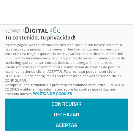
qué
es
y
por
qué
Tu contenido, tu privacidad!
es
importante
En esta página web utilizamos cookies técnicas que son necesarias para la
navegación y la prestación del servicio. También utilizamos cookies para
para
ofrecerle una mejor experiencia de navegación, para facilitar la interacción
con nuestras funciones sociales y para permitirle recibir comunicaciones de
las
marketing que coincidan con sus hábitos de navegación e intereses.
empresas
Puede expresar su consentimiento a la instalación de cookies de perfiles
haciendo haciendo clic en ACEPTAR. Para rechazar puede hacer clic en
RECHAZAR. Puede configurar las preferencias de cookies haciendo clic en
CONFIGURAR.
Copyright © 2026 DIGITAL360 Iberia |
Aviso Legal
|
Privacy&Cookie
|
Cookie
Siempre puede gestionar sus preferencias entrando en nuestro CENTRO DE
COOKIES y obtener más información sobre las cookies que utilizamos
Center
visitando nuestra
.
POLÍTICA DE COOKIES
CONFIGURAR
RECHAZAR
ACEPTAR