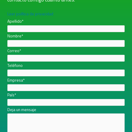
Leer política de privacidad
Apellido
*
Nombre
*
Correo
*
Teléfono
Empresa
*
País
*
Deja un mensaje